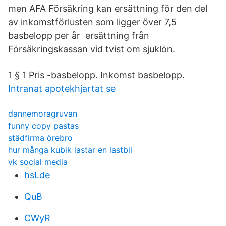
men AFA Försäkring kan ersättning för den del
av inkomstförlusten som ligger över 7,5
basbelopp per år ersättning från
Försäkringskassan vid tvist om sjuklön.
1 § 1 Pris -basbelopp. Inkomst basbelopp.
Intranat apotekhjartat se
dannemoragruvan
funny copy pastas
städfirma örebro
hur många kubik lastar en lastbil
vk social media
hsLde
QuB
CWyR