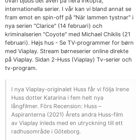
ovan bjuds det även på flera inköpta,
internationella serier. I vår kan vi bland annat se
fram emot en spin-off på "När lammen tystnar" i
nya serien "Clarice" (14 februari) och
kriminalserien "Coyote" med Michael Chiklis (21
februari). Højs hus - Se TV-programmer for børn
med Viaplay. Stream børneserier online direkte
på Viaplay. Sidan 2-Huss (Viaplay) Tv-serier och
tv-program.
I nya Viaplay-originalet Huss får vi följa Irene
Huss dotter Katarina i fem helt nya
långfilmer. Förs Recension: Huss –
Aspiranterna (2021) Årets andra Huss-film
av Viaplay inleds med en utryckning till ett
radhusområde i Göteborg.