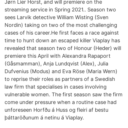
Jørn Lier Horst, and will premiere on the
streaming service in Spring 2021.. Season two
sees Larvik detective William Wisting (Sven
Nordin) taking on two of the most challenging
cases of his career.He first faces a race against
time to hunt down an escaped killer Viaplay has
revealed that season two of Honour (Heder) will
premiere this April with Alexandra Rapaport
(Gåsmamman), Anja Lundqvist (Alex), Julia
Dufvenius (Modus) and Eva Röse (Maria Wern)
to reprise their roles as partners of a Swedish
law firm that specialises in cases involving
vulnerable women. The first season saw the firm
come under pressure when a routine case had
unforeseen Horfðu á Huss og fleiri af bestu
þáttaröðunum á netinu á Viaplay.