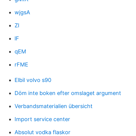
wjgsA
ZI
lF
qEM
rFME
Elbil volvo s90
Döm inte boken efter omslaget argument
Verbandsmaterialien übersicht
Import service center
Absolut vodka flaskor