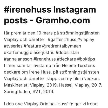
#irenehuss Instagram
posts - Gramho.com
får premiär den 19 mars på strömningstjänsten
Viaplay och därefter #gaffer #huss #viaplay
#tvseries #feature @redrentalbymaan
#kaffemugg #läserjustnu #dödslistan
#annajansson #irenehuss #deckare #boktips
filmer som tar avstamp från Helene Turstens
deckare om Irene Huss. på strömningstjänsten
Viaplay och därefter släpps en ny film i veckan.
Maskineriet, Viaplay, 2019. Hassel, Viaplay, 2017.
Springfloden, SVT, 2016.
I den nye Viaplay Original ’Huss’ følger vi Irene