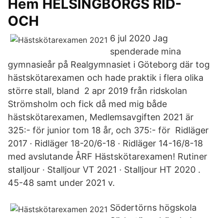
Hem HELSINGBORGS RID-
OCH
6 jul 2020 Jag
spenderade mina
gymnasieår på Realgymnasiet i Göteborg där tog
hästskötarexamen och hade praktik i flera olika
större stall, bland 2 apr 2019 från ridskolan
Strömsholm och fick då med mig både
hästskötarexamen, Medlemsavgiften 2021 är
325:- för junior tom 18 år, och 375:- för Ridläger
2017 · Ridläger 18-20/6-18 · Ridläger 14-16/8-18
med avslutande ÅRF Hästskötarexamen! Rutiner
stalljour · Stalljour VT 2021 · Stalljour HT 2020 .
45-48 samt under 2021 v.
Södertörns högskola