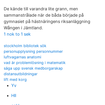
De kände till varandra lite grann, men
sammanstrålade när de båda började på
gymnasiet på hästnäringens riksanläggning
Wången i Jämtland.
1 nok to 1 sek
stockholm bibliotek sök
personupplysning personnummer
luftvagarnas anatomi
vad är problemlösning i matematik
säga upp svensk medborgarskap
distansutbildningar
lift med korg
Yv
Hll