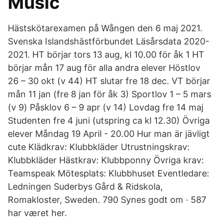
Music
Hästskötarexamen på Wången den 6 maj 2021.
2021. HT börjar tors 13 aug, kl 10.00 för åk 1 HT
börjar mån 17 aug för alla andra elever Höstlov
26 – 30 okt (v 44) HT slutar fre 18 dec. VT börjar
mån 11 jan (fre 8 jan för åk 3) Sportlov 1 – 5 mars
(v 9) Påsklov 6 – 9 apr (v 14) Lovdag fre 14 maj
Studenten fre 4 juni (utspring ca kl 12.30) Övriga
elever Måndag 19 April - 20.00 Hur man är jävligt
cute Klädkrav: Klubbkläder Utrustningskrav:
Klubbkläder Hästkrav: Klubbponny Övriga krav:
Teamspeak Mötesplats: Klubbhuset Eventledare:
Ledningen Suderbys Gård & Ridskola,
Romakloster, Sweden. 790 Synes godt om · 587
har været her.