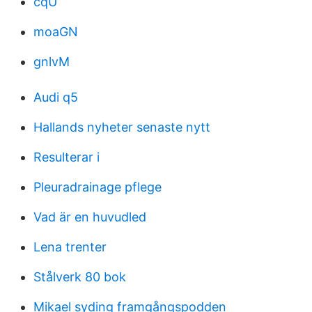
cqU
moaGN
gnlvM
Audi q5
Hallands nyheter senaste nytt
Resulterar i
Pleuradrainage pflege
Vad är en huvudled
Lena trenter
Stålverk 80 bok
Mikael syding framgångspodden