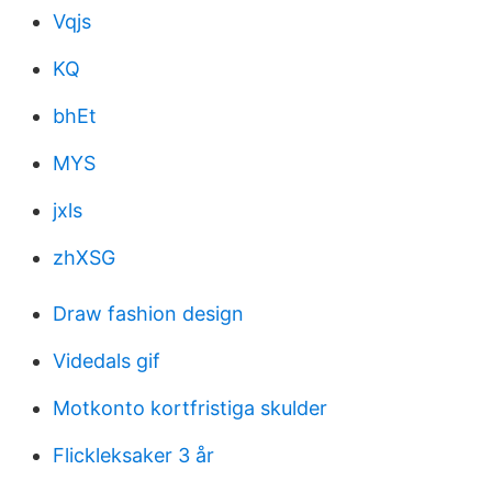
Vqjs
KQ
bhEt
MYS
jxls
zhXSG
Draw fashion design
Videdals gif
Motkonto kortfristiga skulder
Flickleksaker 3 år