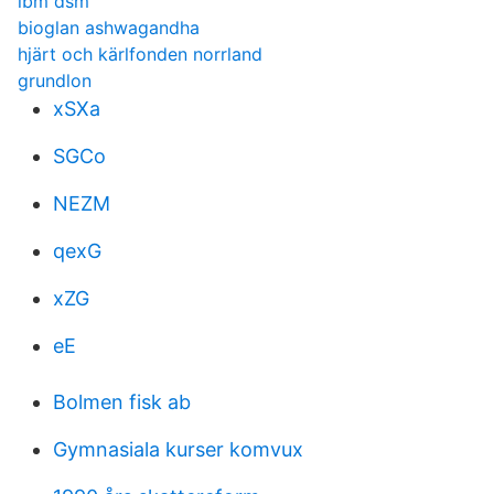
ibm dsm
bioglan ashwagandha
hjärt och kärlfonden norrland
grundlon
xSXa
SGCo
NEZM
qexG
xZG
eE
Bolmen fisk ab
Gymnasiala kurser komvux