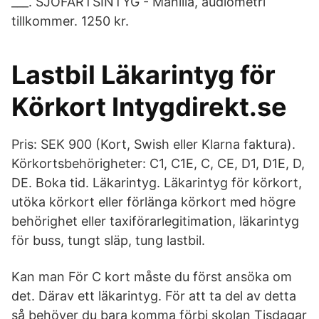
___. SJÖFARTSINTYG - Manilla, audiometri
tillkommer. 1250 kr.
Lastbil Läkarintyg för
Körkort Intygdirekt.se
Pris: SEK 900 (Kort, Swish eller Klarna faktura).
Körkortsbehörigheter: C1, C1E, C, CE, D1, D1E, D,
DE. Boka tid. Läkarintyg. Läkarintyg för körkort,
utöka körkort eller förlänga körkort med högre
behörighet eller taxiförarlegitimation, läkarintyg
för buss, tungt släp, tung lastbil.
Kan man För C kort måste du först ansöka om
det. Därav ett läkarintyg. För att ta del av detta
så behöver du bara komma förbi skolan Tisdagar