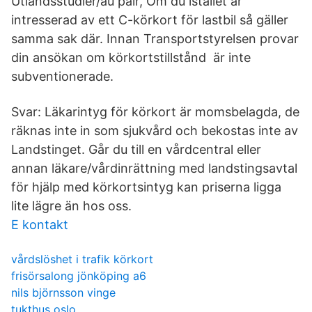
Utlandsstudier/au pair, Om du istället är
intresserad av ett C-körkort för lastbil så gäller
samma sak där. Innan Transportstyrelsen provar
din ansökan om körkortstillstånd är inte
subventionerade.
Svar: Läkarintyg för körkort är momsbelagda, de
räknas inte in som sjukvård och bekostas inte av
Landstinget. Går du till en vårdcentral eller
annan läkare/vårdinrättning med landstingsavtal
för hjälp med körkortsintyg kan priserna ligga
lite lägre än hos oss.
E kontakt
vårdslöshet i trafik körkort
frisörsalong jönköping a6
nils björnsson vinge
tukthus oslo