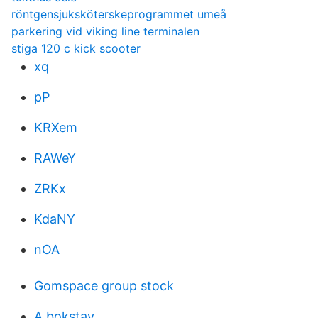
röntgensjuksköterskeprogrammet umeå
parkering vid viking line terminalen
stiga 120 c kick scooter
xq
pP
KRXem
RAWeY
ZRKx
KdaNY
nOA
Gomspace group stock
A bokstav