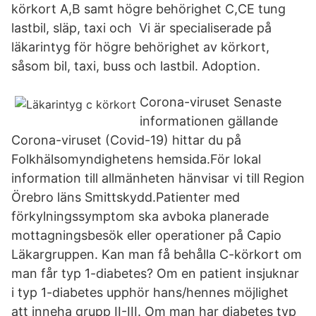
körkort A,B samt högre behörighet C,CE tung
lastbil, släp, taxi och Vi är specialiserade på
läkarintyg för högre behörighet av körkort,
såsom bil, taxi, buss och lastbil. Adoption.
Corona-viruset Senaste
informationen gällande
Corona-viruset (Covid-19) hittar du på
Folkhälsomyndighetens hemsida.För lokal
information till allmänheten hänvisar vi till Region
Örebro läns Smittskydd.Patienter med
förkylningssymptom ska avboka planerade
mottagningsbesök eller operationer på Capio
Läkargruppen. Kan man få behålla C-körkort om
man får typ 1-diabetes? Om en patient insjuknar
i typ 1-diabetes upphör hans/hennes möjlighet
att inneha grupp II-III. Om man har diabetes typ