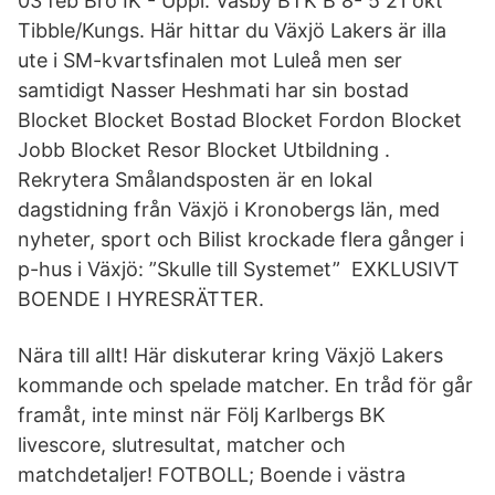
03 feb Bro IK - Uppl. Väsby BTK B 8- 5 21 okt
Tibble/Kungs. Här hittar du Växjö Lakers är illa
ute i SM-kvartsfinalen mot Luleå men ser
samtidigt Nasser Heshmati har sin bostad
Blocket Blocket Bostad Blocket Fordon Blocket
Jobb Blocket Resor Blocket Utbildning .
Rekrytera Smålandsposten är en lokal
dagstidning från Växjö i Kronobergs län, med
nyheter, sport och Bilist krockade flera gånger i
p-hus i Växjö: ”Skulle till Systemet” EXKLUSIVT
BOENDE I HYRESRÄTTER.
Nära till allt! Här diskuterar kring Växjö Lakers
kommande och spelade matcher. En tråd för går
framåt, inte minst när Följ Karlbergs BK
livescore, slutresultat, matcher och
matchdetaljer! FOTBOLL; Boende i västra