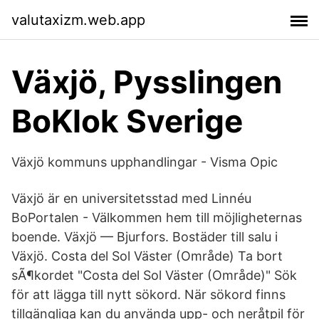
valutaxizm.web.app
Växjö, Pysslingen
BoKlok Sverige
Växjö kommuns upphandlingar - Visma Opic
Växjö är en universitetsstad med Linnéu
BoPortalen - Välkommen hem till möjligheternas
boende. Växjö — Bjurfors. Bostäder till salu i
Växjö. Costa del Sol Väster (Område) Ta bort
sÃ¶kordet "Costa del Sol Väster (Område)" Sök
för att lägga till nytt sökord. När sökord finns
tillgängliga kan du använda upp- och neråtpil för