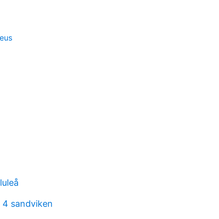
teus
luleå
 4 sandviken