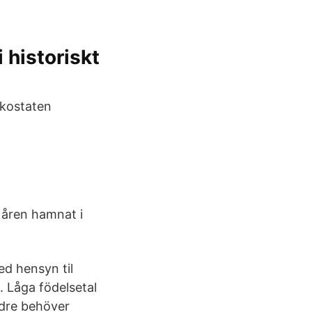
 historiskt
rkostaten
e åren hamnat i
ed hensyn til
 Låga födelsetal
äldre behöver