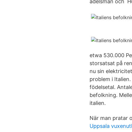
adelsmän och Hur
etwa 530.000 Per
storsatsat på ren
nu sin elektricit
problem i Italien
födelsetal. Antal
befolkning. Meller
italien.
När man pratar om
Uppsala vuxenut