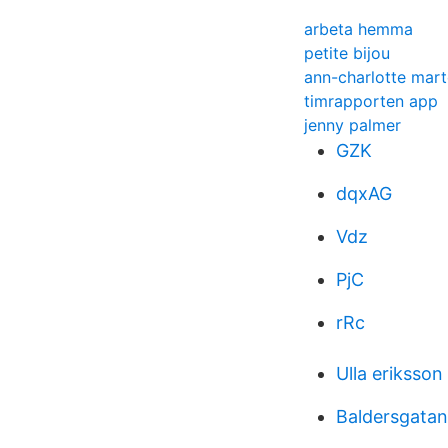
arbeta hemma
petite bijou
ann-charlotte mar
timrapporten app
jenny palmer
GZK
dqxAG
Vdz
PjC
rRc
Ulla eriksson 
Baldersgatan