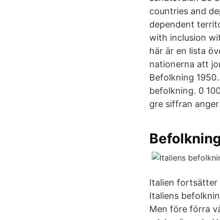
countries and de
dependent territo
with inclusion wi
här är en lista ö
nationerna att jo
Befolkning 1950..
befolkning. 0 10
gre siffran ange
Befolkning
Italien fortsätte
Italiens befolkni
Men före förra vä