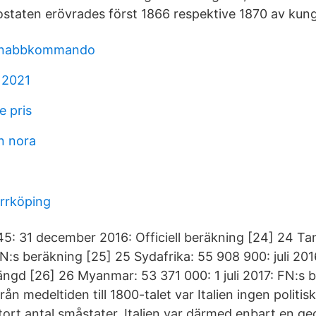
staten erövrades först 1866 respektive 1870 av kung
 snabbkommando
t 2021
e pris
n nora
orrköping
445: 31 december 2016: Officiell beräkning [24] 24 Ta
 FN:s beräkning [25] 25 Sydafrika: 55 908 900: juli 2016
ängd [26] 26 Myanmar: 53 371 000: 1 juli 2017: FN:s 
ån medeltiden till 1800-talet var Italien ingen politis
 stort antal småstater. Italien var därmed enbart en ge