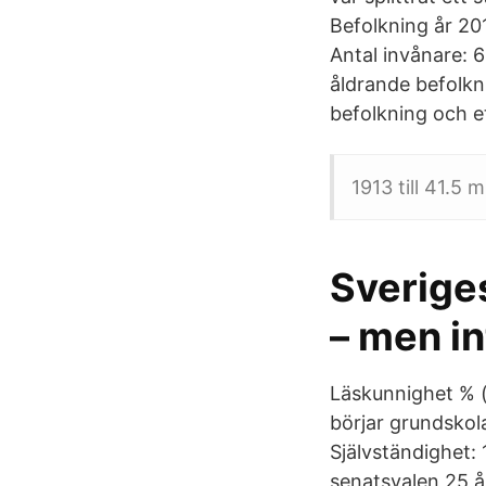
Befolkning år 20
Antal invånare: 
åldrande befolkni
befolkning och et
1913 till 41.5 mi
Sveriges
– men i
Läskunnighet % (
börjar grundskola
Självständighet: 
senatsvalen 25 år