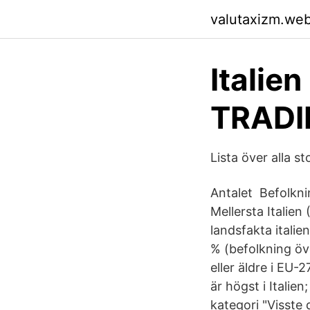
valutaxizm.we
Italien
TRAD
Lista över alla st
Antalet Befolknin
Mellersta Italien 
landsfakta itali
% (befolkning öv
eller äldre i EU-
är högst i Italie
kategori "Visste 