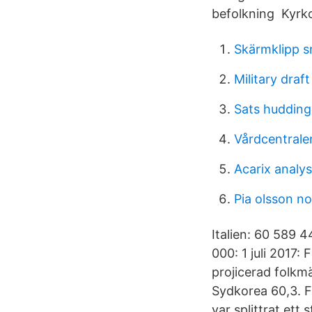
befolkning Kyrko
Skärmklipp
Military draf
Sats hudding
Vårdcentrale
Acarix analys
Pia olsson n
Italien: 60 589 
000: 1 juli 2017:
projicerad folkm
Sydkorea 60,3. Fr
var splittrat ett