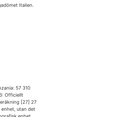
adömet Italien.
nzania: 57 310
: Officiellt
beräkning [27] 27
k enhet, utan det
ografisk enhet.