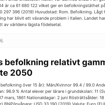
14 är ca 61 680 122 vilket ger en befolkningstäthet p
60 297 396 (2019) Huvudstad: Rom. Befolkning. Lågt 
ng har blivit ett växande problem i Italien. Landet ha
t av världens lägsta födelsetal.
lj.
 befolkning relativt gam
nte 2050
befolkning över 15 år): Män/Kvinnor 99.4 / 99.0 And
n: 96.9 % Antal elever per lärare i grundskolan: 11 (S
17 mars, 1861 Nationaldagar: 2 juni Rösträttsålder: 18 å
) BNP/invånare: USD 33 190 (2019) Valuta: Euro (EUR) 