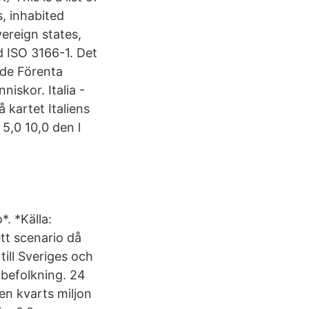
, inhabited
ereign states,
d ISO 3166-1. Det
ade Förenta
iskor. Italia -
 kartet Italiens
5,0 10,0 den l
. *Källa:
t scenario då
till Sveriges och
 befolkning. 24
 en kvarts miljon