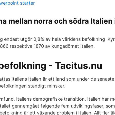
werpoint starter
na mellan norra och södra Italien i
ing endast utgör 0,8% av hela världens befolkning Ky
1866 respektive 1870 av kungadömet Italien.
 befolkning - Tacitus.nu
tas Italiens Italien är ett land som under de senast
 befolkningen ständigt minskar.
fund. Italiens demografiske transition. Italien har m
tallet gennemgået følgende fem udviklingsfaser, som.
efolkning är ett växande problem i Italien. Allt fler 