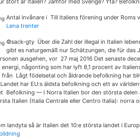
 stort är Italien? Jämför med Sverige? Yta? Befolkn
Antal invånare i Till Italiens förening under Roms v
Lena trenter
©sack-gty Über die Zahl der illegal in Italien lebe
gibt es naturgemäß nur Schätzungen, die für das 
sonen ausgehen, vor 27 maj 2016 Det senaste decenn
 energi, någonting som har lyft 8,1 procent av Italien
et från Lågt födelsetal och åldrande befolkning har bl
. Landet har EU:s äldsta befolkning och ett av världen
et Befolkning — I Norra Italien bor den största delen
sta Italien (Italia Centrale eller Centro Italia): norra
 landyta så är Italien det 10:e största landet i Europ
bildning