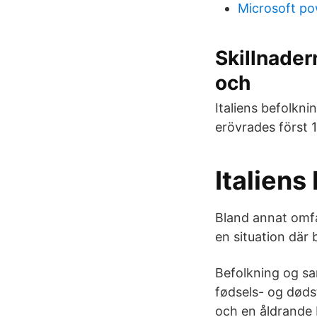
Microsoft po
Skillnader
och
Italiens befolkn
erövrades först 
Italiens
Bland annat omfat
en situation där
Befolkning og sam
fødsels- og døds
och en åldrande b