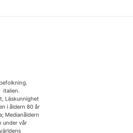
M
befolkning.
 italien.
et, Läskunnighet
n i åldern 80 år
ka; Medianåldern
en under vår
 världens