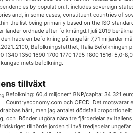
pendencies by population.It includes sovereign states
ries and, in some cases, constituent countries of sov
thin the list being primarily based on the ISO standar
ver länder ordnade efter folkmängd.I juli 2019 beräkn
rden hade en befolkning på ungefär 7,71 miljarder männ
2021..2100, Befolkningstetthet, Italia Befolkningen på
00 1340 1350 1690 1700 1770 1795 1800 1816: 5,0-8,0 
r kungad mets befolkning.
ens tillväxt
Befolkning: 60,4 miljoner* BNP/capita: 34 321 euro*
Countryeconomy.com och OECD Det motsvarar et
r drabbas hårt, men jag antalet dödsfall proportionellt 
ng, och Bönder utgöra nära tre fjärdedelar av Italiens
rldskriget tillhörde jorden till två tredjedelar ungefär