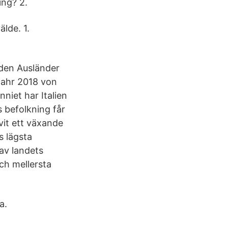
ing? 2.
älde. 1.
nden Ausländer
Jahr 2018 von
iet har Italien
s befolkning får
ivit ett växande
s lägsta
 av landets
 och mellersta
a.