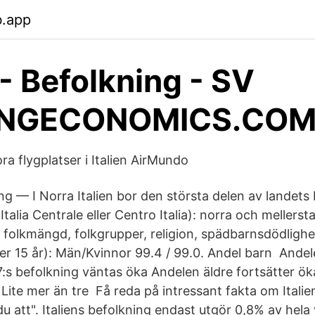
b.app
 - Befolkning - SV
INGECONOMICS.CO
ora flygplatser i Italien AirMundo
g — I Norra Italien bor den största delen av landets 
(Italia Centrale eller Centro Italia): norra och mellersta
en folkmängd, folkgrupper, religion, spädbarnsdödligh
er 15 år): Män/Kvinnor 99.4 / 99.0. Andel barn Andele
27:s befolkning väntas öka Andelen äldre fortsätter ö
n; Lite mer än tre Få reda på intressant fakta om Itali
du att". Italiens befolkning endast utgör 0,8% av hela