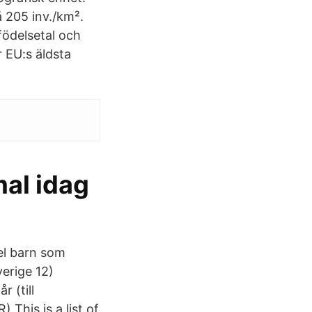
å 205 inv./km².
födelsetal och
r EU:s äldsta
mal idag
el barn som
verige 12)
r (till
This is a list of