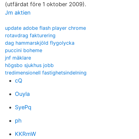
(utfärdat före 1 oktober 2009).
Jm aktien
update adobe flash player chrome
rotavdrag fakturering
dag hammarskjöld flygolycka
puccini boheme
jnf mäklare
högsbo sjukhus jobb
tredimensionell fastighetsindelning
cQ
Ouyla
SyePq
ph
KKRmW