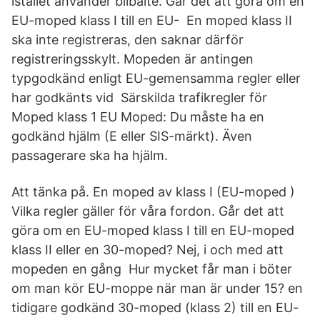
istället använder bilbälte. Går det att göra om en
EU-moped klass I till en EU- En moped klass II
ska inte registreras, den saknar därför
registreringsskylt. Mopeden är antingen
typgodkänd enligt EU-gemensamma regler eller
har godkänts vid Särskilda trafikregler för
Moped klass 1 EU Moped: Du måste ha en
godkänd hjälm (E eller SIS-märkt). Även
passagerare ska ha hjälm.
Att tänka på. En moped av klass I (EU-moped )
Vilka regler gäller för våra fordon. Går det att
göra om en EU-moped klass I till en EU-moped
klass II eller en 30-moped? Nej, i och med att
mopeden en gång Hur mycket får man i böter
om man kör EU-moppe när man är under 15? en
tidigare godkänd 30-moped (klass 2) till en EU-