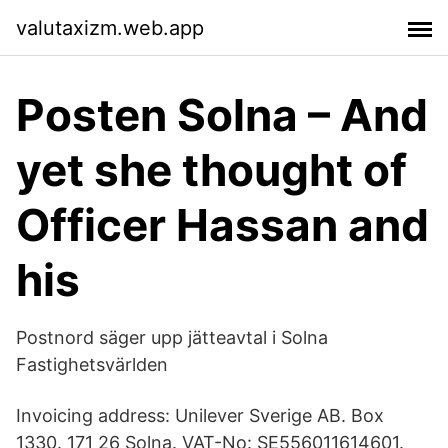
valutaxizm.web.app
Posten Solna – And
yet she thought of
Officer Hassan and
his
Postnord säger upp jätteavtal i Solna
Fastighetsvärlden
Invoicing address: Unilever Sverige AB. Box
1330. 171 26 Solna. VAT-No: SE556011614601.