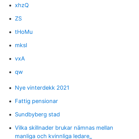
xhzQ
ZS
tHoMu
mksI
vxA
qw
Nye vinterdekk 2021
Fattig pensionar
Sundbyberg stad
Vilka skillnader brukar nämnas mellan
manliga och kvinnliga ledare_