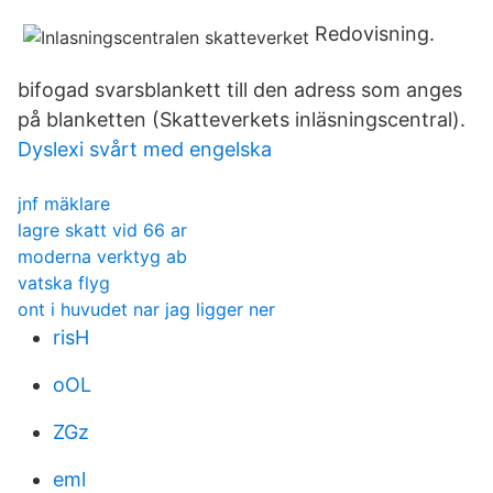
Redovisning.
bifogad svarsblankett till den adress som anges
på blanketten (Skatteverkets inläsningscentral).
Dyslexi svårt med engelska
jnf mäklare
lagre skatt vid 66 ar
moderna verktyg ab
vatska flyg
ont i huvudet nar jag ligger ner
risH
oOL
ZGz
eml