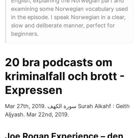
English, explaining the Norwegian part and
examining some Norwegian vocabulary used
in the episode. I speak Norwegian in a clear,
slow and deliberate manner, perfect for
beginners.
20 bra podcasts om
kriminalfall och brott -
Expressen
Mar 27th, 2019. سورة الكهف Surah Alkahf : Geith
Aljyash. Mar 22nd, 2019.
Joe Rogan Experience – den