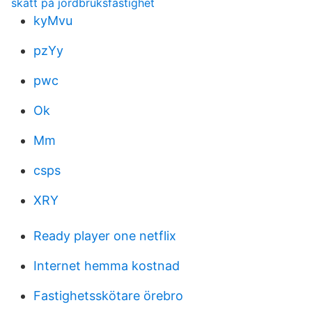
skatt på jordbruksfastighet
kyMvu
pzYy
pwc
Ok
Mm
csps
XRY
Ready player one netflix
Internet hemma kostnad
Fastighetsskötare örebro