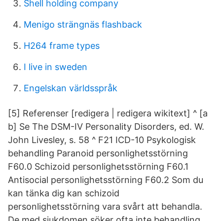
Shell holding company
Menigo strängnäs flashback
H264 frame types
I live in sweden
Engelskan världsspråk
[5] Referenser [redigera | redigera wikitext] ^ [a
b] Se The DSM-IV Personality Disorders, ed. W.
John Livesley, s. 58 ^ F21 ICD-10 Psykologisk
behandling Paranoid personlighetsstörning
F60.0 Schizoid personlighetsstörning F60.1
Antisocial personlighetsstörning F60.2 Som du
kan tänka dig kan schizoid
personlighetsstörning vara svårt att behandla.
De med sjukdomen söker ofta inte behandling