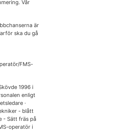
mmering. Vår
jobbchanserna är
arför ska du gå
operatör/FMS-
Skövde 1996 i
sonalen enligt
etsledare ·
kniker - blått
 - Sätt fräs på
MS-operatör i