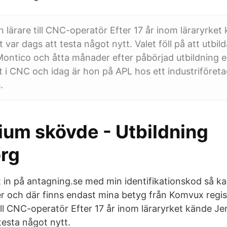
n lärare till CNC-operatör Efter 17 år inom läraryrke
 var dags att testa något nytt. Valet föll på att utbild
ontico och åtta månader efter påbörjad utbildning er
at i CNC och idag är hon på APL hos ett industriföreta
.
um skövde - Utbildning
rg
t in på antagning.se med min identifikationskod så k
er och där finns endast mina betyg från Komvux regi
till CNC-operatör Efter 17 år inom läraryrket kände J
testa något nytt.