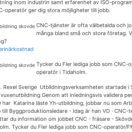
ning inom industrin samt erfarenhet av ISO-progra
C-operatör ger dig stora möjligheter till jobb.
CNC-tjänster är ofta välbetalda och 
många bland små och stora företag. V
ng?
erinärkostnad
Tycker du Fler lediga jobb som CNC-
operatör i Tidaholm.
 Rexel Sverige Utbildningsverksamheten startade i 
 vuxenutbildning Genom att inledningsvis validera per
har Katarina läste Yh-utbildning, jobbar nu som Arb
 till Byggproduktionsledare - Idag är han VD · CNC-te
ittar du information om jobbet CNC - fräsare - Skövde
aholm. Tycker du Fler lediga jobb som CNC-operatör/F