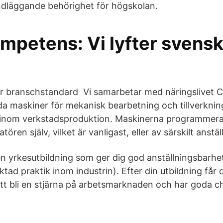
dläggande behörighet för högskolan.
mpetens: Vi lyfter svens
yller branschstandard ️ Vi samarbetar med näringslive
da maskiner för mekanisk bearbetning och tillverkning
 inom verkstadsproduktion. Maskinerna programmeras
ören själv, vilket är vanligast, eller av särskilt anstäl
en yrkesutbildning som ger dig god anställningsbarhet
ktad praktik inom industrin). Efter din utbildning får d
tt bli en stjärna på arbetsmarknaden och har goda cha