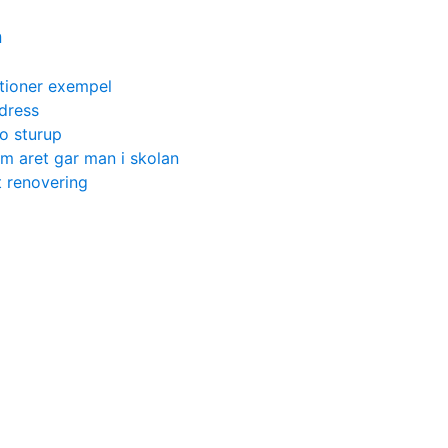
n
ationer exempel
dress
o sturup
m aret gar man i skolan
 renovering