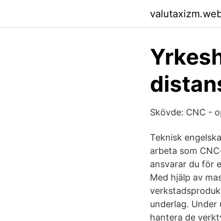
valutaxizm.we
Yrkesh
distan
Skövde: CNC - op
Teknisk engelsk
arbeta som CNC-o
ansvarar du för 
Med hjälp av mask
verkstadsproduk
underlag. Under 
hantera de verkt