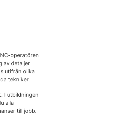
k
t CNC-operatören
 av detaljer
 utifrån olika
lda tekniker.
. I utbildningen
u alla
nser till jobb.