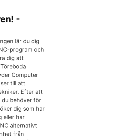
en! -
ingen lär du dig
 CNC-program och
ra dig att
i Töreboda
tyder Computer
r till att
kniker. Efter att
 du behöver för
söker dig som har
 eller har
NC alternativt
nhet från