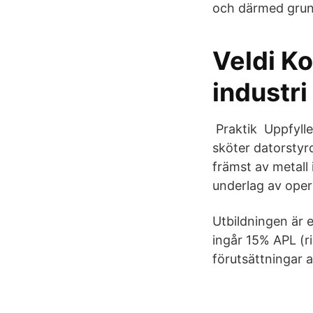
och därmed grun
Veldi Ko
industri
️ Praktik ️ Uppf
sköter datorstyr
främst av metall
underlag av operat
Utbildningen är 
ingår 15% APL (ri
förutsättningar a