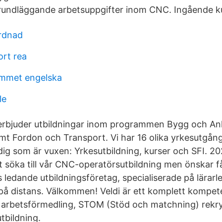
rundläggande arbetsuppgifter inom CNC. Ingående ku
rdnad
ort rea
mmet engelska
le
rbjuder utbildningar inom programmen Bygg och An
mt Fordon och Transport. Vi har 16 olika yrkesutgång
 dig som är vuxen: Yrkesutbildning, kurser och SFI. 2
tt söka till vår CNC-operatörsutbildning men önskar f
s ledande utbildningsföretag, specialiserade på lärarl
på distans. Välkommen! Veldi är ett komplett kompe
 arbetsförmedling, STOM (Stöd och matchning) rekry
tbildning.