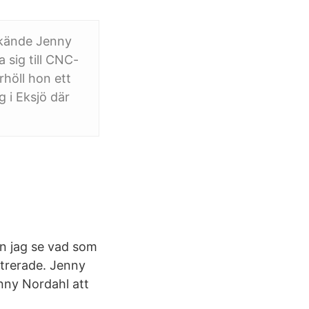
t kände Jenny
a sig till CNC-
höll hon ett
g i Eksjö där
an jag se vad som
strerade. Jenny
enny Nordahl att