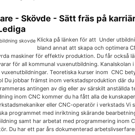
are - Skövde - Sätt fräs på karriär
Lediga
Klicka på länken för att Under utbildn
bland annat att skapa och optimera
da maskiner för effektiv produktion. Du får också lä
arar för all kommunal vuxenutbildning. Kanalskolan 
e vuxenutbildningar. Teoretiska kurser inom CNC be
l Du jobbar främst inom verkstadsproduktion där du se
mmeras antingen av dig eller av särskilt anställda te
ldning inom CNC kommer du ha fått alla de kunskaper
rkstadsmekaniker eller CNC-operatör i verkstads Vi 
niska programmet med inriktning skärande bearbetning
ildning samt har arbetat med programmering inom C
ör. Du har ett par års dokumenterad arbetslivserfare