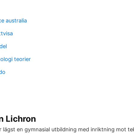
e australia
ttvisa
del
ologi teorier
ldo
n Lichron
 lägst en gymnasial utbildning med inriktning mot tek