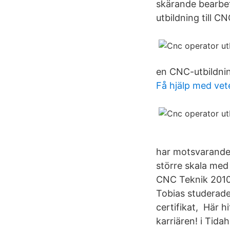
skärande bearbet
utbildning till CN
en CNC-utbildni
Få hjälp med vet
har motsvarande.
större skala med
CNC Teknik 2010 
Tobias studerade
certifikat, Här h
karriären! i Tid