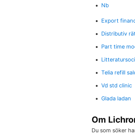
Nb
Export financ
Distributiv rä
Part time mo
Litteratursoci
Telia refill sa
Vd std clinic
Glada ladan
Om Lichro
Du som söker har