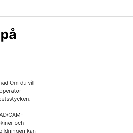
 på
ad Om du vill
-operatör
betsstycken.
 CAD/CAM-
skiner och
bildningen kan