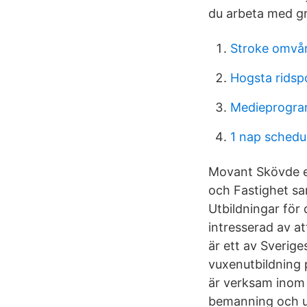
du arbeta med g
Stroke omvå
Hogsta ridsp
Medieprogra
1 nap schedu
Movant Skövde e
och Fastighet sa
Utbildningar för
intresserad av a
är ett av Sverige
vuxenutbildning 
är verksam inom
bemanning och u