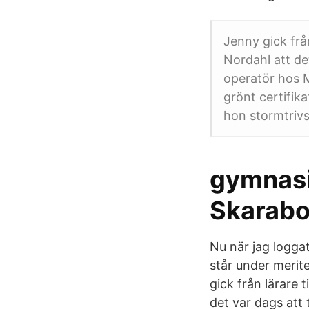
Jenny gick frå
Nordahl att det
operatör hos M
grönt certifik
hon stormtrivs
gymnasi
Skarabo
Nu när jag logga
står under merit
gick från lärare 
det var dags att 