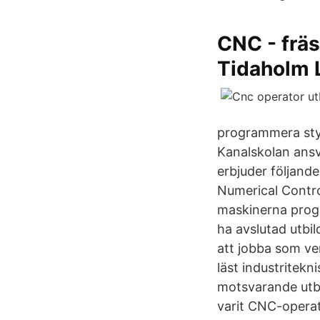
CNC - fräs
Tidaholm 
programmera styr
Kanalskolan ansv
erbjuder följand
Numerical Contro
maskinerna progra
ha avslutad utbi
att jobba som ve
läst industritek
motsvarande utb
varit CNC-operat