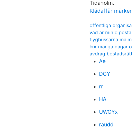
Tidaholm.
Klädaffär märke
offentliga organis
vad är min e posta
flygbussarna malm
hur manga dagar o
avdrag bostadsrätt
Ae
DGY
rr
HA
UWOYx
raudd