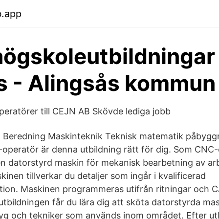
b.app
ögskoleutbildningar
s - Alingsås kommun
eratörer till CEJN AB Skövde lediga jobb
a Beredning Maskinteknik Teknisk matematik påbyggn
peratör är denna utbildning rätt för dig. Som CNC
en datorstyrd maskin för mekanisk bearbetning av ar
inen tillverkar du detaljer som ingår i kvalificerad
tion. Maskinen programmeras utifrån ritningar och
utbildningen får du lära dig att sköta datorstyrda ma
yg och tekniker som används inom området. Efter ut