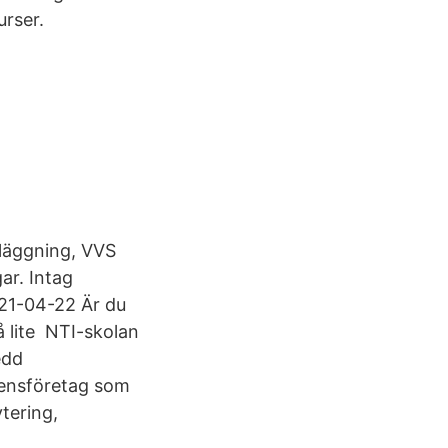
rser.
läggning, VVS
ar. Intag
021-04-22 Är du
å lite NTI-skolan
edd
tensföretag som
tering,